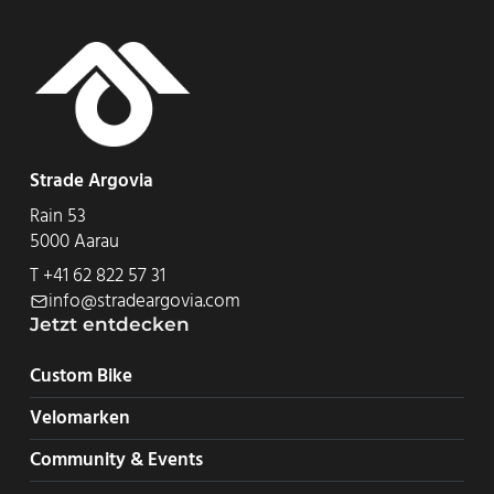
Strade Argovia
Rain 53
5000 Aarau
T
+41 62 822 57 31
info@stradeargovia.com
Jetzt entdecken
Custom Bike
Velomarken
Community & Events