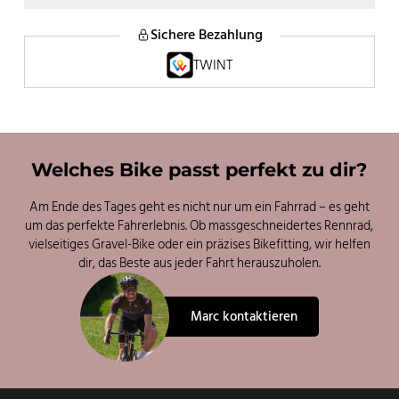
Sichere Bezahlung
Dein Name
*
TWINT
Vorname
Welches Bike passt perfekt zu dir?
Nachname
D
E-Mail
*
e
Am Ende des Tages geht es nicht nur um ein Fahrrad – es geht
i
um das perfekte Fahrerlebnis. Ob massgeschneidertes Rennrad,
n
vielseitiges Gravel-Bike oder ein präzises Bikefitting, wir helfen
D
dir, das Beste aus jeder Fahrt herauszuholen.
e
i
n
*
Marc kontaktieren
Jetzt bestellen