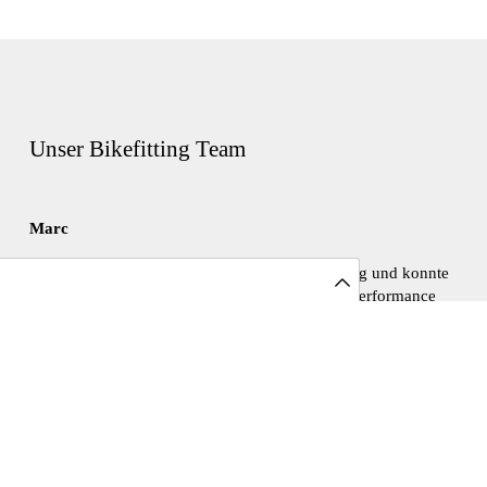
Unser Bikefitting Team
Marc
«Ich beschäftige mich schon lange mit Bikefitting und konnte
auch meine Sitzposition und somit auch meine Performance
enorm steigern, mit einem personalisierten Bikefitting.
Deswegen weiss ich, wie wichtig dies ist und ich bin davon
überzeugt, dass es vielen helfen wird, die Freude am
Radfahren zurückzugewinnen.
Ich möchte KundInnen, die Schmerzen haben oder die Lust
am Radfahren verloren haben, zeigen, dass ein Bikefitting sich
lohnt und man schmerzverursachende Komponenten
herausfinden kann. Damit die Lust am Radfahren